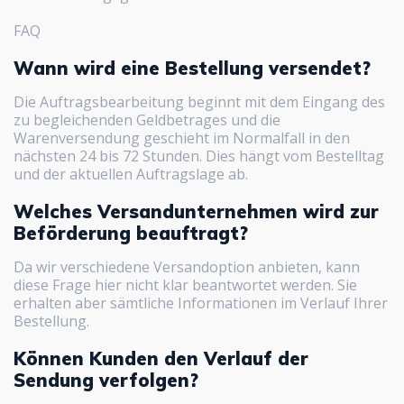
FAQ
Wann wird eine Bestellung versendet?
Die Auftragsbearbeitung beginnt mit dem Eingang des
zu begleichenden Geldbetrages und die
Warenversendung geschieht im Normalfall in den
nächsten 24 bis 72 Stunden. Dies hängt vom Bestelltag
und der aktuellen Auftragslage ab.
Welches Versandunternehmen wird zur
Beförderung beauftragt?
Da wir verschiedene Versandoption anbieten, kann
diese Frage hier nicht klar beantwortet werden. Sie
erhalten aber sämtliche Informationen im Verlauf Ihrer
Bestellung.
Können Kunden den Verlauf der
Sendung verfolgen?