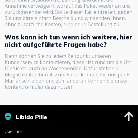
Annahme verweigern, worauf das Paket wieder an uns
zurückgesendet wird. Sollte dieser Fall eintreten, geben
Sie uns bitte einfach Bescheid und wir senden Ihnen,
ohne zusätzliche Kosten, eine neue Bestellung zu.
Was kann ich tun wenn ich weitere, hier
nicht aufgeführte Fragen habe?
Dann können Sie zu jedem Zeitpunkt unseren
Kundenservice kontaktieren, dieser ist rund um die Uhr
für Sie da, auch an Wochenenden. Dafür stehen 2
Möglichkeiten bereit. Zum Einen können Sie uns per E-
Mail anschreiben und zum anderen können Sie unser
Kontaktformular dazu nutzen.
Libido Pille
Über uns