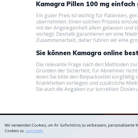
Kamagra Pillen 100 mg einfach 
Ein guter Preis ist wichtig für Patienten, 
übernehmen. Einen solchen Prozess einzule
mit der Angelegenheit allein gelassen und 
vorliegt. Deshalb garantieren wir eine Nied
Zusammenarbeit, daher führen wir eine gr
Sie können Kamagra online best
Die relevante Frage nach den Methoden zur
Gründen der Sicherheit, für Abnehmer nicht
lesen Sie bitte den Beipackzettel sorgfält
Krankheiten vorliegen und zusätzliche Medi
Sie auch die Angaben zur korrekten Dosieru
Libido Pille
Wir verwenden Cookies, um Ihr Surferlebnis zu verbessern, personalisierte 
Cookies zu.
Lern mehr