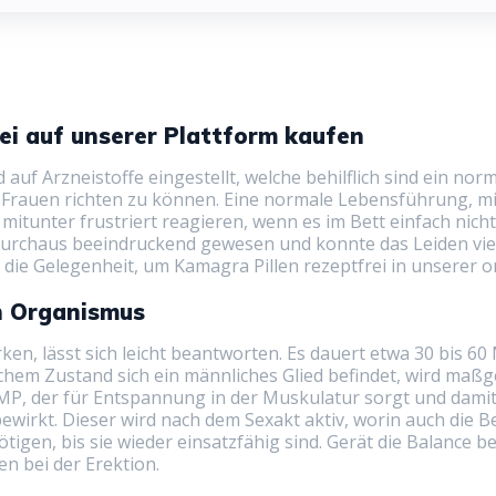
ei auf unserer Plattform kaufen
 auf Arzneistoffe eingestellt, welche behilflich sind ein n
er Frauen richten zu können. Eine normale Lebensführung, m
mitunter frustriert reagieren, wenn es im Bett einfach nich
durchaus beeindruckend gewesen und konnte das Leiden viel
 die Gelegenheit, um Kamagra Pillen rezeptfrei in unserer 
n Organismus
rken, lässt sich leicht beantworten. Es dauert etwa 30 bis 
elchem Zustand sich ein männliches Glied befindet, wird ma
MP, der für Entspannung in der Muskulatur sorgt und damit 
ewirkt. Dieser wird nach dem Sexakt aktiv, worin auch die
igen, bis sie wieder einsatzfähig sind. Gerät die Balance b
n bei der Erektion.