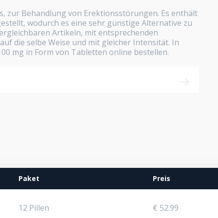
s, zur Behandlung von Erektionsstörungen. Es enthält
stellt, wodurch es eine sehr günstige Alternative zu
vergleichbaren Artikeln, mit entsprechenden
 auf die selbe Weise und mit gleicher Intensität. In
00 mg in Form von Tabletten online bestellen.
Paket
Preis
12 Pillen
€ 52.99