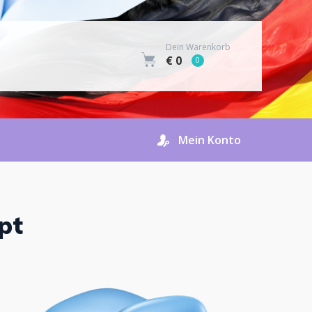
Dein Warenkorb
€ 0
0
Mein Konto
pt