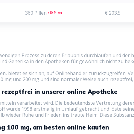
360 Pillen
€ 203.5
+10 Pillen
wendigen Prozess zu deren Erlaubnis durchlaufen und der he
 sind Generika in den Apotheken für gewöhnlich nicht zu b
, bietet es sich an, auf Onlinehändler zurückzugreifen. Ve
00 mg und 200 mg und sind normaler Weise auch rezeptfrei,
s rezeptfrei in unserer online Apotheke
nzmitteln verarbeitet wird. Die bedeutendste Vertretung derer,
f wurde 1998 erstmalig in Umlauf gebracht und löste seiner
lb wieder Ruhe und Frieden ins traute Heim. Diese Substanze
ung 100 mg, am besten online kaufen