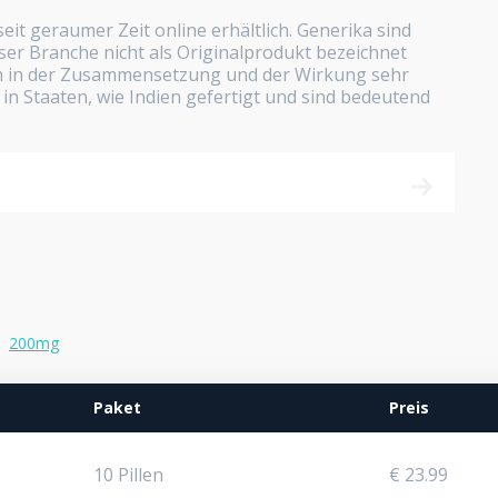
eit geraumer Zeit online erhältlich. Generika sind
ser Branche nicht als Originalprodukt bezeichnet
h in der Zusammensetzung und der Wirkung sehr
 in Staaten, wie Indien gefertigt und sind bedeutend
200mg
Paket
Preis
10 Pillen
€ 23.99