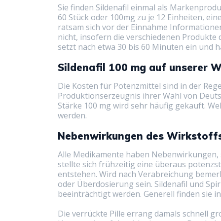
Sie finden Sildenafil einmal als Markenpro
60 Stück oder 100mg zu je 12 Einheiten, ei
ratsam sich vor der Einnahme Informationen
nicht, insofern die verschiedenen Produkte 
setzt nach etwa 30 bis 60 Minuten ein und hä
Sildenafil 100 mg auf unserer 
Die Kosten für Potenzmittel sind in der Rege
Produktionserzeugnis ihrer Wahl von Deutsc
Stärke 100 mg wird sehr häufig gekauft. Wel
werden.
Nebenwirkungen des Wirkstoffs 
Alle Medikamente haben Nebenwirkungen, so a
stellte sich frühzeitig eine überaus pote
entstehen. Wird nach Verabreichung bemerkt,
oder Überdosierung sein. Sildenafil und Spi
beeinträchtigt werden. Generell finden sie 
Die verrückte Pille errang damals schnell g