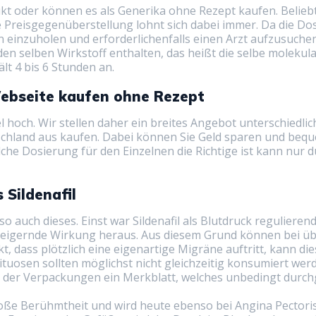
dukt oder können es als Generika ohne Rezept kaufen. Belie
ne Preisgegenüberstellung lohnt sich dabei immer. Da die D
 einzuholen und erforderlichenfalls einen Arzt aufzusuchen
den selben Wirkstoff enthalten, das heißt die selbe moleku
lt 4 bis 6 Stunden an.
Webseite kaufen ohne Rezept
l hoch. Wir stellen daher ein breites Angebot unterschiedlic
hland aus kaufen. Dabei können Sie Geld sparen und bequem
che Dosierung für den Einzelnen die Richtige ist kann nur du
Sildenafil
uch dieses. Einst war Sildenafil als Blutdruck regulierend
nzsteigernde Wirkung heraus. Aus diesem Grund können bei
 dass plötzlich eine eigenartige Migräne auftritt, kann dies
rituosen sollten möglichst nicht gleichzeitig konsumiert we
in der Verpackungen ein Merkblatt, welches unbedingt durch
roße Berühmtheit und wird heute ebenso bei Angina Pectoris